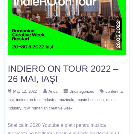
INDIERO ON TOUR 2022 –
26 MAI, IAȘI
May 12, 2022
Anca
Uncategorized
conferință
iași
indiero on tour
industrie muzicala
music business
music
industry
rcw
romanian creative week
Stiai ca in 2020 Youtube a platit pentru muzica
incarcata pe platforma peste 4 milarde de dolari (cu 1