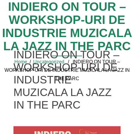
INDIERO ON TOUR –
WORKSHOP-URI DE
INDUSTRIE MUZICALA
LA JAZZ IN THE PARC
INDIERO ON TOUR –
Home
/
Uncategorized
/ INDIERO ON TOUR –
WORKSHOP-URI DE
WORKSHOP-URI DE INDUSTRIE MUZICALA LA JAZZ IN
INDUSTRIE
THE PARC
MUZICALA LA JAZZ
IN THE PARC