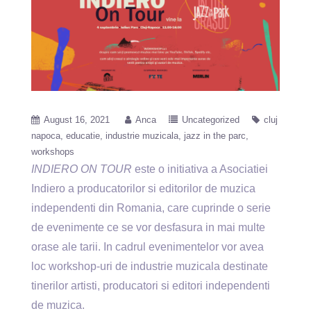
August 16, 2021
Anca
Uncategorized
cluj
napoca
educatie
industrie muzicala
jazz in the parc
workshops
INDIERO ON TOUR
este o initiativa a Asociatiei
Indiero a producatorilor si editorilor de muzica
independenti din Romania, care cuprinde o serie
de evenimente ce se vor desfasura in mai multe
orase ale tarii. In cadrul evenimentelor vor avea
loc workshop-uri de industrie muzicala destinate
tinerilor artisti, producatori si editori independenti
de muzica.