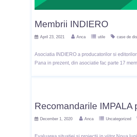
Membrii INDIERO
April 23, 2021
Anca
utile
case de dis
Asociatia INDIERO a producatorilor si editorilo
Pana in prezent, din asociatie fac parte 17 mem
Recomandarile IMPALA pe
December 1, 2020
Anca
Uncategorized
Evaluarea situatiei si proiectii in viitor Noua l