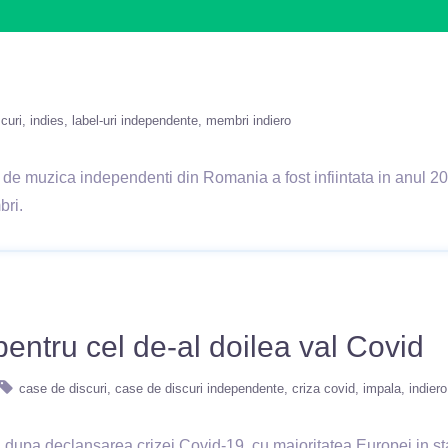
curi
indies
label-uri independente
membri indiero
r de muzica independenti din Romania a fost infiintata in anul 2
bri.
ntru cel de-al doilea val Covid
case de discuri
case de discuri independente
criza covid
impala
indiero
uni dupa declansarea crizei Covid-19, cu majoritatea Europei in st